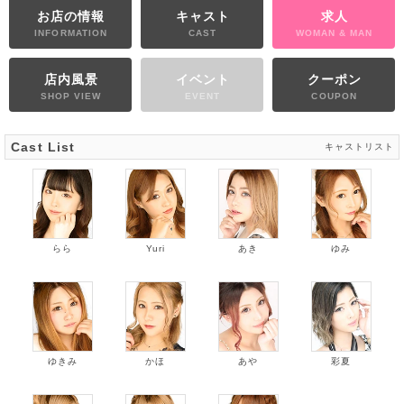
お店の情報
キャスト
求人
INFORMATION
CAST
WOMAN & MAN
店内風景
イベント
クーポン
SHOP VIEW
EVENT
COUPON
Cast List
キャストリスト
らら
Yuri
あき
ゆみ
ゆきみ
かほ
あや
彩夏