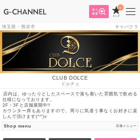
0
埼玉県 - 熊谷市
キャバクラ
CLUB DOLCE
ドルチェ
店内は、ゆったりとしたスペースで落ち着いた雰囲気で飲める
仕様になっております。
2F・3Fと店舗展開中!!
カウンター席もありますので、周りに気遣う事なくお好きに楽
しんで頂けます(^^)v
Shop menu
店舗メニュー